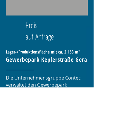
Preis
auf
Anfrage
Lager-/Produktionsfläche mit ca. 2.153 m²
Gewerbepark Keplerstraß
e Gera
Die Unternehmensgruppe Contec
verwaltet den Gewerbepark
Keplerstraße in Gera seit Mai 2013.
Der Gewerbepark bietet die
passenden Flächen für
Unternehmen aller Branchen.
Besichtigung Anfragen